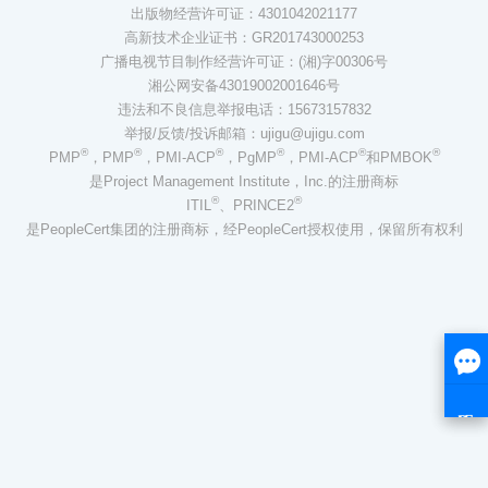
出版物经营许可证：4301042021177
高新技术企业证书：GR201743000253
广播电视节目制作经营许可证：(湘)字00306号
湘公网安备43019002001646号
违法和不良信息举报电话：15673157832
举报/反馈/投诉邮箱：ujigu@ujigu.com
®
®
®
®
®
®
PMP
，PMP
，PMI-ACP
，PgMP
，PMI-ACP
和PMBOK
是Project Management Institute，Inc.的注册商标
®
®
ITIL
、PRINCE2
是PeopleCert集团的注册商标，经PeopleCert授权使用，保留所有权利