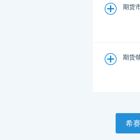
期货市
期货领
希