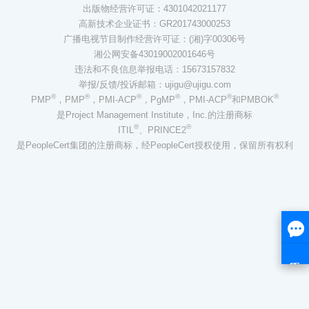
出版物经营许可证：4301042021177
高新技术企业证书：GR201743000253
广播电视节目制作经营许可证：(湘)字00306号
湘公网安备43019002001646号
违法和不良信息举报电话：15673157832
举报/反馈/投诉邮箱：ujigu@ujigu.com
®
®
®
®
®
®
PMP
，PMP
，PMI-ACP
，PgMP
，PMI-ACP
和PMBOK
是Project Management Institute，Inc.的注册商标
®
®
ITIL
、PRINCE2
是PeopleCert集团的注册商标，经PeopleCert授权使用，保留所有权利