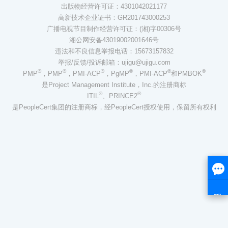
出版物经营许可证：4301042021177
高新技术企业证书：GR201743000253
广播电视节目制作经营许可证：(湘)字00306号
湘公网安备43019002001646号
违法和不良信息举报电话：15673157832
举报/反馈/投诉邮箱：ujigu@ujigu.com
®
®
®
®
®
®
PMP
，PMP
，PMI-ACP
，PgMP
，PMI-ACP
和PMBOK
是Project Management Institute，Inc.的注册商标
®
®
ITIL
、PRINCE2
是PeopleCert集团的注册商标，经PeopleCert授权使用，保留所有权利