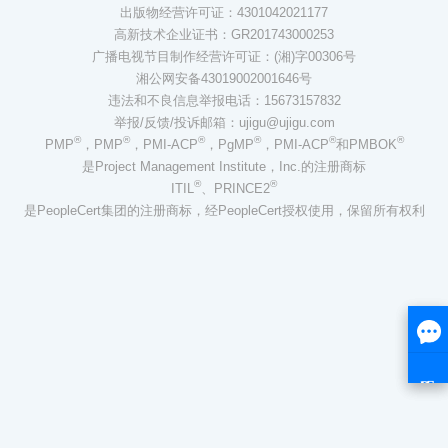
出版物经营许可证：4301042021177
高新技术企业证书：GR201743000253
广播电视节目制作经营许可证：(湘)字00306号
湘公网安备43019002001646号
违法和不良信息举报电话：15673157832
举报/反馈/投诉邮箱：ujigu@ujigu.com
®
®
®
®
®
®
PMP
，PMP
，PMI-ACP
，PgMP
，PMI-ACP
和PMBOK
是Project Management Institute，Inc.的注册商标
®
®
ITIL
、PRINCE2
是PeopleCert集团的注册商标，经PeopleCert授权使用，保留所有权利