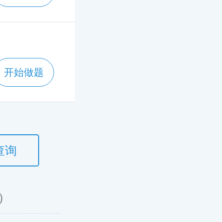
开始做题
查询
）