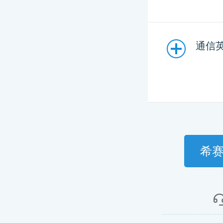
通信英语
希