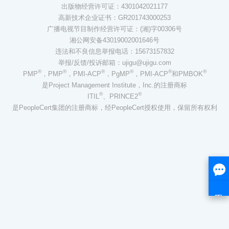
出版物经营许可证：4301042021177
高新技术企业证书：GR201743000253
广播电视节目制作经营许可证：(湘)字00306号
湘公网安备43019002001646号
违法和不良信息举报电话：15673157832
举报/反馈/投诉邮箱：ujigu@ujigu.com
®
®
®
®
®
®
PMP
，PMP
，PMI-ACP
，PgMP
，PMI-ACP
和PMBOK
是Project Management Institute，Inc.的注册商标
®
®
ITIL
、PRINCE2
是PeopleCert集团的注册商标，经PeopleCert授权使用，保留所有权利