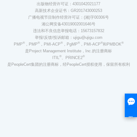
出版物经营许可证：4301042021177
高新技术企业证书：GR201743000253
广播电视节目制作经营许可证：(湘)字00306号
湘公网安备43019002001646号
违法和不良信息举报电话：15673157832
举报/反馈/投诉邮箱：ujigu@ujigu.com
®
®
®
®
®
®
PMP
，PMP
，PMI-ACP
，PgMP
，PMI-ACP
和PMBOK
是Project Management Institute，Inc.的注册商标
®
®
ITIL
、PRINCE2
是PeopleCert集团的注册商标，经PeopleCert授权使用，保留所有权利