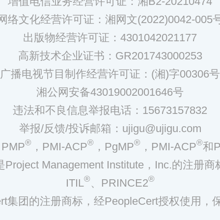
增值电信业务经营许可证：湘B2-20210474
网络文化经营许可证：湘网文(2022)0042-005
出版物经营许可证：4301042021177
高新技术企业证书：GR201743000253
广播电视节目制作经营许可证：(湘)字00306号
湘公网安备43019002001646号
违法和不良信息举报电话：15673157832
举报/反馈/投诉邮箱：ujigu@ujigu.com
®
®
®
®
PMP
，PMI-ACP
，PgMP
，PMI-ACP
和P
是Project Management Institute，Inc.的注册商
®
®
ITIL
、PRINCE2
eCert集团的注册商标，经PeopleCert授权使用