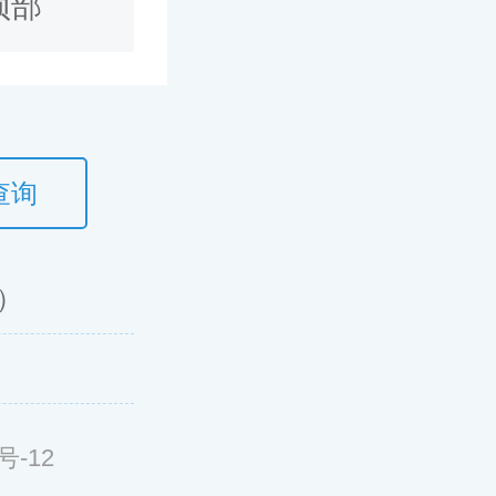
顶部
查询
）
号-12