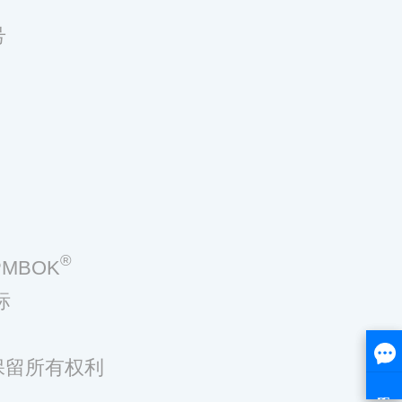
号
®
MBOK
标
，保留所有权利