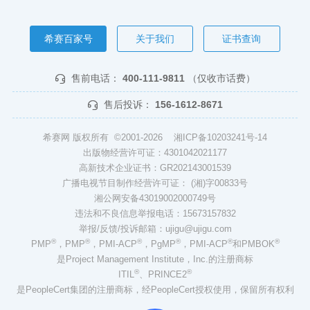
希赛百家号
关于我们
证书查询
售前电话：
400-111-9811
（仅收市话费）
售后投诉：
156-1612-8671
希赛网 版权所有 ©2001-2026
湘ICP备10203241号-14
出版物经营许可证：4301042021177
高新技术企业证书：GR202143001539
广播电视节目制作经营许可证： (湘)字00833号
湘公网安备43019002000749号
违法和不良信息举报电话：15673157832
举报/反馈/投诉邮箱：ujigu@ujigu.com
®
®
®
®
®
®
PMP
，PMP
，PMI-ACP
，PgMP
，PMI-ACP
和PMBOK
是Project Management Institute，Inc.的注册商标
®
®
ITIL
、PRINCE2
是PeopleCert集团的注册商标，经PeopleCert授权使用，保留所有权利