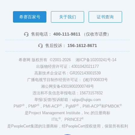
希赛百家号
关于我们
证书查询
售前电话：
400-111-9811
（仅收市话费）
售后投诉：
156-1612-8671
希赛网 版权所有 ©2001-2026
湘ICP备10203241号-14
出版物经营许可证：4301042021177
高新技术企业证书：GR202143001539
广播电视节目制作经营许可证： (湘)字00833号
湘公网安备43019002000749号
违法和不良信息举报电话：15673157832
举报/反馈/投诉邮箱：ujigu@ujigu.com
®
®
®
®
®
®
PMP
，PMP
，PMI-ACP
，PgMP
，PMI-ACP
和PMBOK
是Project Management Institute，Inc.的注册商标
®
®
ITIL
、PRINCE2
是PeopleCert集团的注册商标，经PeopleCert授权使用，保留所有权利