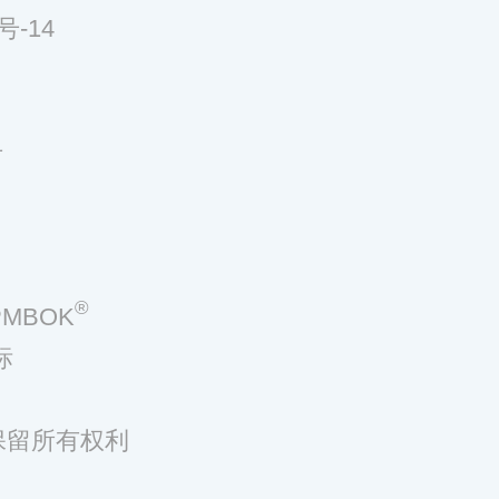
号-14
号
®
MBOK
标
，保留所有权利