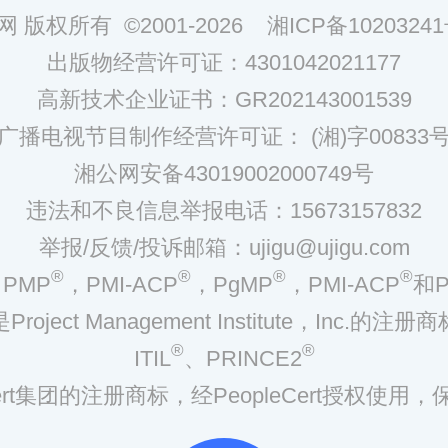
网 版权所有 ©2001-2026
湘ICP备10203241
出版物经营许可证：4301042021177
高新技术企业证书：GR202143001539
广播电视节目制作经营许可证： (湘)字00833
湘公网安备43019002000749号
违法和不良信息举报电话：15673157832
举报/反馈/投诉邮箱：ujigu@ujigu.com
®
®
®
®
PMP
，PMI-ACP
，PgMP
，PMI-ACP
和P
是Project Management Institute，Inc.的注册商
®
®
ITIL
、PRINCE2
eCert集团的注册商标，经PeopleCert授权使用