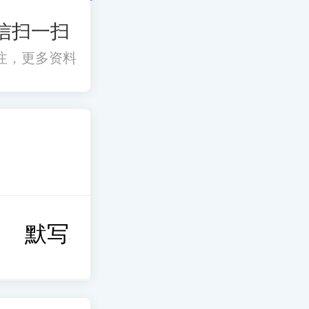
信扫一扫
注，更多资料
默写本
考前冲刺
思维