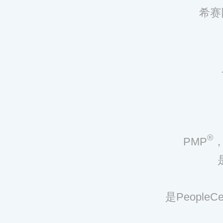
希赛
®
PMP
，
是Peopl