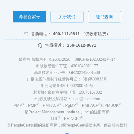
希赛百家号
关于我们
证书查询
售前电话：
400-111-9811
（仅收市话费）
售后投诉：
156-1612-8671
希赛网 版权所有 ©2001-2026
湘ICP备10203241号-14
出版物经营许可证：4301042021177
高新技术企业证书：GR202143001539
广播电视节目制作经营许可证： (湘)字00833号
湘公网安备43019002000749号
违法和不良信息举报电话：15673157832
举报/反馈/投诉邮箱：ujigu@ujigu.com
®
®
®
®
®
®
PMP
，PMP
，PMI-ACP
，PgMP
，PMI-ACP
和PMBOK
是Project Management Institute，Inc.的注册商标
®
®
ITIL
、PRINCE2
是PeopleCert集团的注册商标，经PeopleCert授权使用，保留所有权利