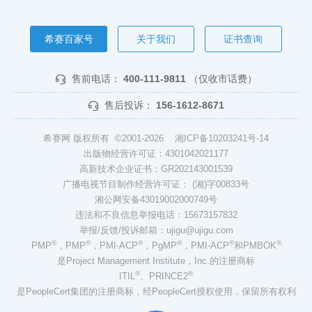
希赛百家号
关于我们
证书查询
售前电话：
400-111-9811
（仅收市话费）
售后投诉：
156-1612-8671
希赛网 版权所有 ©2001-2026
湘ICP备10203241号-14
出版物经营许可证：4301042021177
高新技术企业证书：GR202143001539
广播电视节目制作经营许可证： (湘)字00833号
湘公网安备43019002000749号
违法和不良信息举报电话：15673157832
举报/反馈/投诉邮箱：ujigu@ujigu.com
®
®
®
®
®
®
PMP
，PMP
，PMI-ACP
，PgMP
，PMI-ACP
和PMBOK
是Project Management Institute，Inc.的注册商标
®
®
ITIL
、PRINCE2
是PeopleCert集团的注册商标，经PeopleCert授权使用，保留所有权利