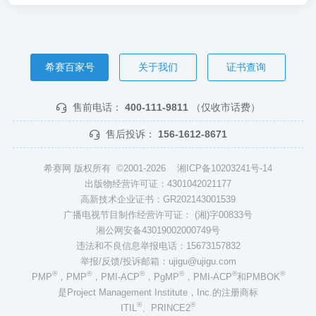
希赛百家号
关于我们
证书查询
售前电话：
400-111-9811
（仅收市话费）
售后投诉：
156-1612-8671
希赛网 版权所有 ©2001-2026
湘ICP备10203241号-14
出版物经营许可证：4301042021177
高新技术企业证书：GR202143001539
广播电视节目制作经营许可证： (湘)字00833号
湘公网安备43019002000749号
违法和不良信息举报电话：15673157832
举报/反馈/投诉邮箱：ujigu@ujigu.com
®
®
®
®
®
®
PMP
，PMP
，PMI-ACP
，PgMP
，PMI-ACP
和PMBOK
是Project Management Institute，Inc.的注册商标
®
®
ITIL
、PRINCE2