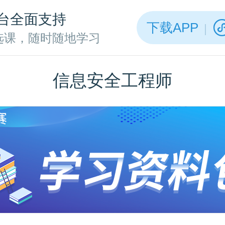
台全面支持
下载APP
选课，随时随地学习
信息安全工程师