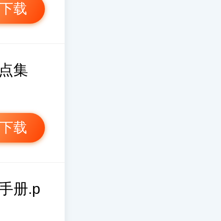
下载
识点集
下载
手册.p