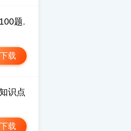
00题.
下载
要知识点
下载