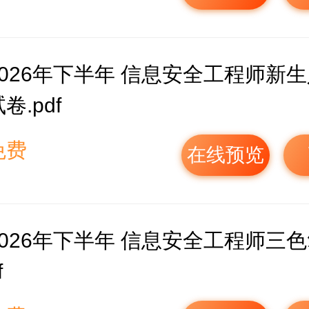
2026年下半年 信息安全工程师新
卷.pdf
免费
在线预览
2026年下半年 信息安全工程师三色
f