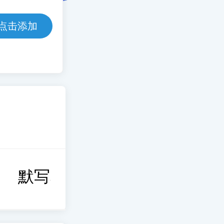
点击添加
默写本
考前冲刺
思维