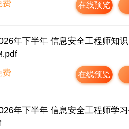
免费
在线预览
2026年下半年 信息安全工程师知
.pdf
免费
在线预览
2026年下半年 信息安全工程师学习
f