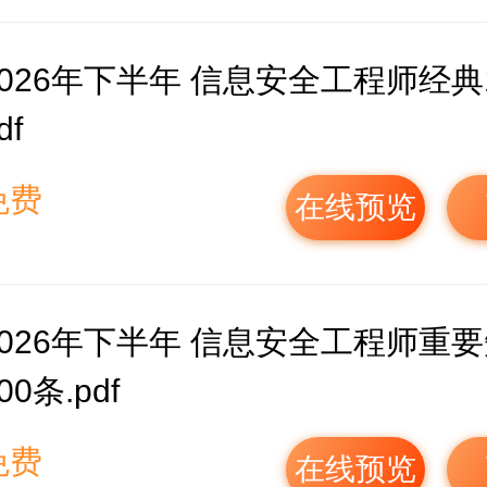
2026年下半年 信息安全工程师经典1
df
免费
在线预览
2026年下半年 信息安全工程师重
00条.pdf
免费
在线预览