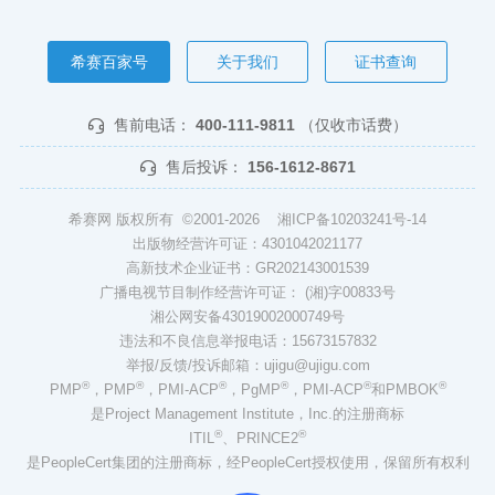
希赛百家号
关于我们
证书查询
售前电话：
400-111-9811
（仅收市话费）
售后投诉：
156-1612-8671
希赛网 版权所有 ©2001-2026
湘ICP备10203241号-14
出版物经营许可证：4301042021177
高新技术企业证书：GR202143001539
广播电视节目制作经营许可证： (湘)字00833号
湘公网安备43019002000749号
违法和不良信息举报电话：15673157832
举报/反馈/投诉邮箱：ujigu@ujigu.com
®
®
®
®
®
®
PMP
，PMP
，PMI-ACP
，PgMP
，PMI-ACP
和PMBOK
是Project Management Institute，Inc.的注册商标
®
®
ITIL
、PRINCE2
是PeopleCert集团的注册商标，经PeopleCert授权使用，保留所有权利