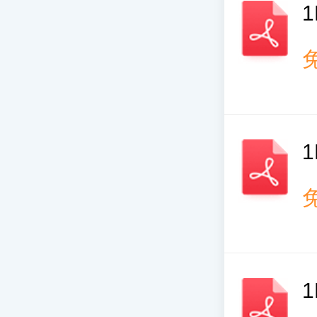
1
1
1