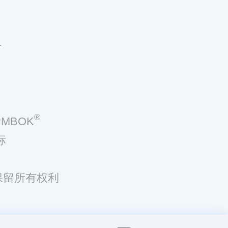
号
®
MBOK
标
，保留所有权利