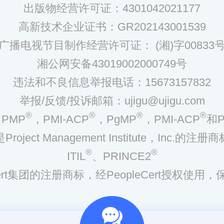
出版物经营许可证：4301042021177
高新技术企业证书：GR202143001539
广播电视节目制作经营许可证： (湘)字00833
湘公网安备43019002000749号
违法和不良信息举报电话：15673157832
举报/反馈/投诉邮箱：ujigu@ujigu.com
®
®
®
®
PMP
，PMI-ACP
，PgMP
，PMI-ACP
和P
是Project Management Institute，Inc.的注册商
®
®
ITIL
、PRINCE2
eCert集团的注册商标，经PeopleCert授权使用