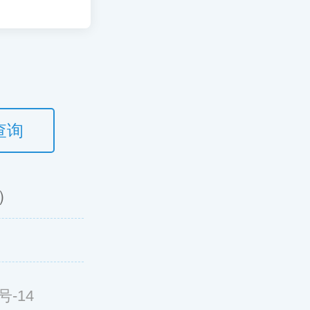
查询
）
号-14