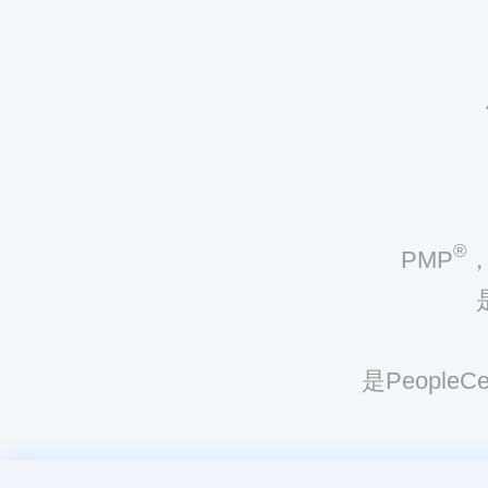
®
PMP
，
是Peopl