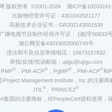
网 版权所有 ©2001-2026
湘ICP备10203241
出版物经营许可证：4301042021177
高新技术企业证书：GR202143001539
广播电视节目制作经营许可证： (湘)字00833
湘公网安备43019002000749号
违法和不良信息举报电话：15673157832
举报/反馈/投诉邮箱：ujigu@ujigu.com
®
®
®
®
PMP
，PMI-ACP
，PgMP
，PMI-ACP
和P
是Project Management Institute，Inc.的注册商
®
®
ITIL
、PRINCE2
eCert集团的注册商标，经PeopleCert授权使用