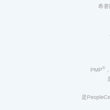
希赛
®
PMP
，
是Peopl