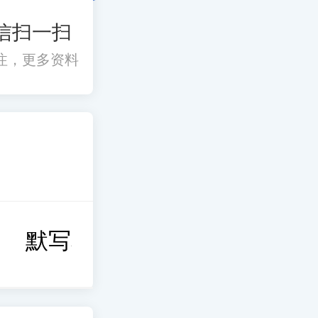
信扫一扫
注，更多资料
默写本
考前冲刺
思维