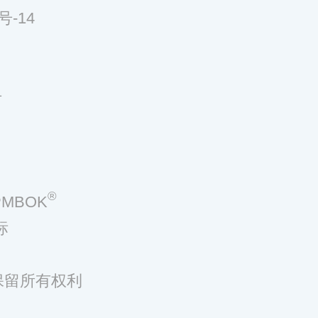
号-14
号
®
MBOK
标
，保留所有权利