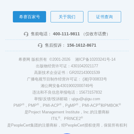
希赛百家号
关于我们
证书查询
售前电话：
400-111-9811
（仅收市话费）
售后投诉：
156-1612-8671
希赛网 版权所有 ©2001-2026
湘ICP备10203241号-14
出版物经营许可证：4301042021177
高新技术企业证书：GR202143001539
广播电视节目制作经营许可证： (湘)字00833号
湘公网安备43019002000749号
违法和不良信息举报电话：15673157832
举报/反馈/投诉邮箱：ujigu@ujigu.com
®
®
®
®
®
®
PMP
，PMP
，PMI-ACP
，PgMP
，PMI-ACP
和PMBOK
是Project Management Institute，Inc.的注册商标
®
®
ITIL
、PRINCE2
是PeopleCert集团的注册商标，经PeopleCert授权使用，保留所有权利