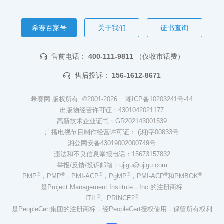
希赛百家号
关于我们
证书查询
售前电话：
400-111-9811
（仅收市话费）
售后投诉：
156-1612-8671
希赛网 版权所有 ©2001-2026
湘ICP备10203241号-14
出版物经营许可证：4301042021177
高新技术企业证书：GR202143001539
广播电视节目制作经营许可证： (湘)字00833号
湘公网安备43019002000749号
违法和不良信息举报电话：15673157832
举报/反馈/投诉邮箱：ujigu@ujigu.com
®
®
®
®
®
®
PMP
，PMP
，PMI-ACP
，PgMP
，PMI-ACP
和PMBOK
是Project Management Institute，Inc.的注册商标
®
®
ITIL
、PRINCE2
是PeopleCert集团的注册商标，经PeopleCert授权使用，保留所有权利