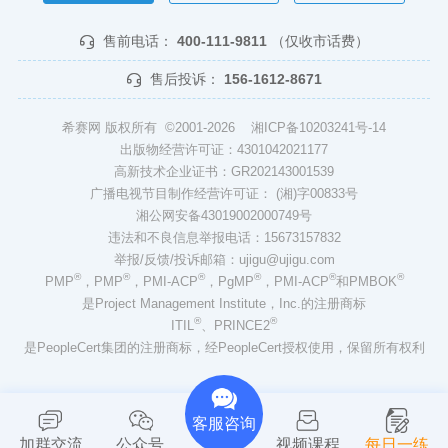
售前电话：
400-111-9811
（仅收市话费）
售后投诉：
156-1612-8671
希赛网 版权所有 ©2001-2026
湘ICP备10203241号-14
出版物经营许可证：4301042021177
高新技术企业证书：GR202143001539
广播电视节目制作经营许可证： (湘)字00833号
湘公网安备43019002000749号
违法和不良信息举报电话：15673157832
举报/反馈/投诉邮箱：ujigu@ujigu.com
®
®
®
®
®
®
PMP
，PMP
，PMI-ACP
，PgMP
，PMI-ACP
和PMBOK
是Project Management Institute，Inc.的注册商标
®
®
ITIL
、PRINCE2
是PeopleCert集团的注册商标，经PeopleCert授权使用，保留所有权利
客服咨询
加群交流
公众号
视频课程
每日一练