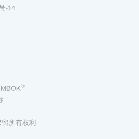
号-14
号
®
MBOK
标
，保留所有权利