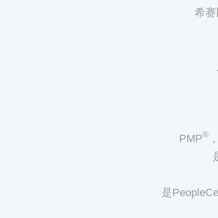
希赛
®
PMP
，
是Peopl