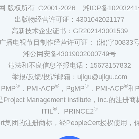
网 版权所有 ©2001-2026
湘ICP备10203241
出版物经营许可证：4301042021177
高新技术企业证书：GR202143001539
广播电视节目制作经营许可证： (湘)字00833
湘公网安备43019002000749号
违法和不良信息举报电话：15673157832
举报/反馈/投诉邮箱：ujigu@ujigu.com
®
®
®
®
PMP
，PMI-ACP
，PgMP
，PMI-ACP
和P
是Project Management Institute，Inc.的注册商
®
®
ITIL
、PRINCE2
eCert集团的注册商标，经PeopleCert授权使用