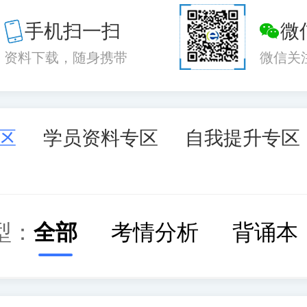
手机扫一扫
微
资料下载，随身携带
微信关
区
学员资料专区
自我提升专区
型：
全部
考情分析
背诵本