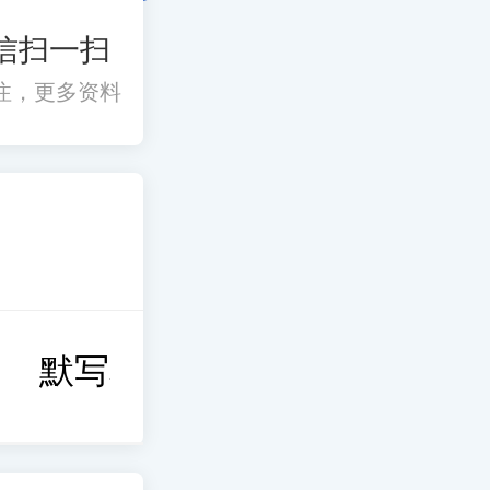
信扫一扫
注，更多资料
默写本
考前冲刺
思维