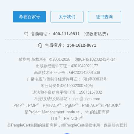
希赛百家号
关于我们
证书查询
售前电话：
400-111-9811
（仅收市话费）
售后投诉：
156-1612-8671
希赛网 版权所有 ©2001-2026
湘ICP备10203241号-14
出版物经营许可证：4301042021177
高新技术企业证书：GR202143001539
广播电视节目制作经营许可证： (湘)字00833号
湘公网安备43019002000749号
违法和不良信息举报电话：15673157832
举报/反馈/投诉邮箱：ujigu@ujigu.com
®
®
®
®
®
®
PMP
，PMP
，PMI-ACP
，PgMP
，PMI-ACP
和PMBOK
是Project Management Institute，Inc.的注册商标
®
®
ITIL
、PRINCE2
是PeopleCert集团的注册商标，经PeopleCert授权使用，保留所有权利