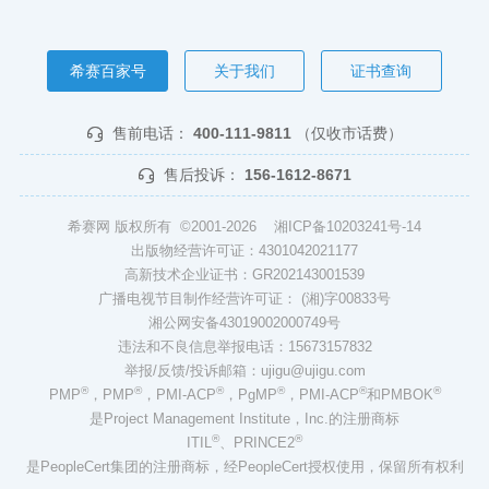
希赛百家号
关于我们
证书查询
售前电话：
400-111-9811
（仅收市话费）
售后投诉：
156-1612-8671
希赛网 版权所有 ©2001-2026
湘ICP备10203241号-14
出版物经营许可证：4301042021177
高新技术企业证书：GR202143001539
广播电视节目制作经营许可证： (湘)字00833号
湘公网安备43019002000749号
违法和不良信息举报电话：15673157832
举报/反馈/投诉邮箱：ujigu@ujigu.com
®
®
®
®
®
®
PMP
，PMP
，PMI-ACP
，PgMP
，PMI-ACP
和PMBOK
是Project Management Institute，Inc.的注册商标
®
®
ITIL
、PRINCE2
是PeopleCert集团的注册商标，经PeopleCert授权使用，保留所有权利