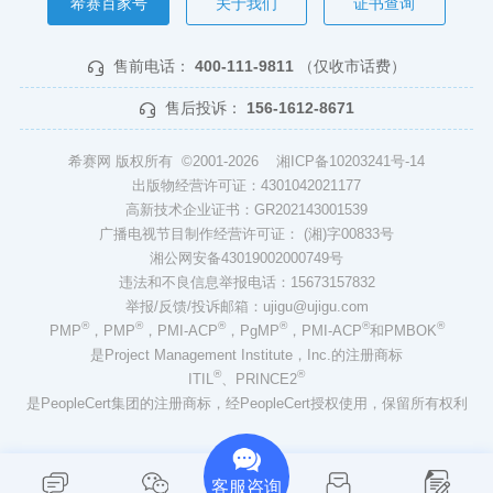
希赛百家号
关于我们
证书查询
售前电话：
400-111-9811
（仅收市话费）
售后投诉：
156-1612-8671
希赛网 版权所有 ©2001-2026
湘ICP备10203241号-14
出版物经营许可证：4301042021177
高新技术企业证书：GR202143001539
广播电视节目制作经营许可证： (湘)字00833号
湘公网安备43019002000749号
违法和不良信息举报电话：15673157832
举报/反馈/投诉邮箱：ujigu@ujigu.com
®
®
®
®
®
®
PMP
，PMP
，PMI-ACP
，PgMP
，PMI-ACP
和PMBOK
是Project Management Institute，Inc.的注册商标
®
®
ITIL
、PRINCE2
是PeopleCert集团的注册商标，经PeopleCert授权使用，保留所有权利
客服咨询